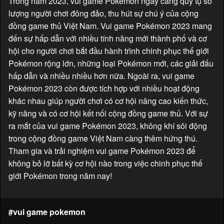
Trong năm 2023, vui game Pokémon ngày càng quy tụ số
lượng người chơi đông đảo, thu hút sự chú ý của cộng
đồng game thủ Việt Nam. Vui game Pokémon 2023 mang
đến sự hấp dẫn với nhiều tính năng mới thành phố và cơ
hội cho người chơi bắt đầu hành trình chinh phục thế giới
Pokémon rộng lớn, những loại Pokémon mới, các giải đấu
hấp dẫn và nhiều nhiều hơn nữa. Ngoài ra, vui game
Pokémon 2023 còn được tích hợp với nhiều hoạt động
khác nhau giúp người chơi có cơ hội nâng cao kiến thức,
kỹ năng và có cơ hội kết nối cộng đồng game thủ. Với sự
ra mắt của vui game Pokémon 2023, không khí sôi động
trong cộng đồng game Việt Nam càng thêm hứng thú.
Tham gia và trải nghiệm vui game Pokémon 2023 để
không bỏ lỡ bất kỳ cơ hội nào trong việc chinh phục thế
giới Pokémon trong năm nay!
#vui game pokemon