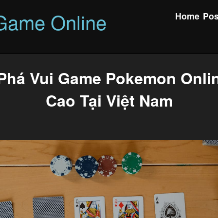
Game Online
Home
Pos
Phá Vui Game Pokemon Onlin
Cao Tại Việt Nam