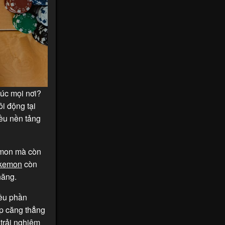
úc mọi nơi?
i động tại
ều nền tảng
emon mà còn
okemon
còn
năng.
iều phần
ập căng thẳng
trải nghiệm