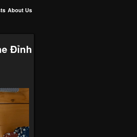
ts
About Us
e Đỉnh