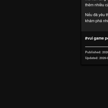
thêm nhiều c
Nếu đã yêu t
khám phá nhữ
#vui game 
Published: 202
Updated: 2026-