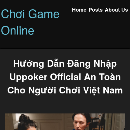
Chơi Game
Home
Posts
About Us
Online
Hướng Dẫn Đăng Nhập
Uppoker Official An Toàn
Cho Người Chơi Việt Nam