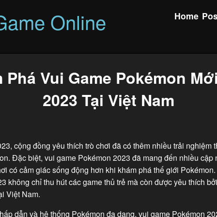
Game Online
Home
Pos
 Phá Vui Game Pokémon Mới
2023 Tại Việt Nam
3, cộng đồng yêu thích trò chơi đã có thêm nhiều trải nghiệm th
. Đặc biệt, vui game Pokémon 2023 đã mang đến nhiều cập n
hơi có cảm giác sống động hơn khi khám phá thế giới Pokémon
 không chỉ thu hút các game thủ trẻ mà còn được yêu thích bởi
tại Việt Nam.
 hấp dẫn và hệ thống Pokémon đa dạng, vui game Pokémon 202