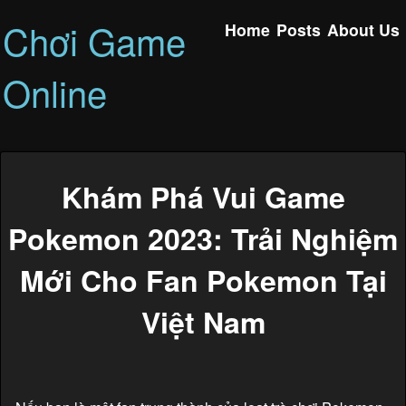
Chơi Game
Home
Posts
About Us
Online
Khám Phá Vui Game
Pokemon 2023: Trải Nghiệm
Mới Cho Fan Pokemon Tại
Việt Nam