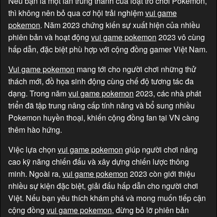
Nếu bạn là một fan trung thành của loạt trò chơi Pokemon,
thì không nên bỏ qua cơ hội trải nghiệm
vui game
pokemon
. Năm 2023 chứng kiến sự xuất hiện của nhiều
phiên bản và hoạt động
vui game pokemon
2023 vô cùng
hấp dẫn, đặc biệt phù hợp với cộng đồng gamer Việt Nam.
Vui game pokemon
mang tới cho người chơi những thử
thách mới, đồ họa sinh động cùng chế độ tương tác đa
dạng. Trong năm
vui game pokemon
2023, các nhà phát
triển đã tập trung nâng cấp tính năng và bổ sung nhiều
Pokemon huyền thoại, khiến cộng đồng fan tại VN càng
thêm hào hứng.
Việc lựa chọn
vui game pokemon
giúp người chơi nâng
cao kỹ năng chiến đấu và xây dựng chiến lược thông
minh. Ngoài ra,
vui game pokemon
2023 còn giới thiệu
nhiều sự kiện đặc biệt, giải đấu hấp dẫn cho người chơi
Việt. Nếu bạn yêu thích khám phá và mong muốn tiếp cận
cộng đồng
vui game pokemon
, đừng bỏ lỡ phiên bản