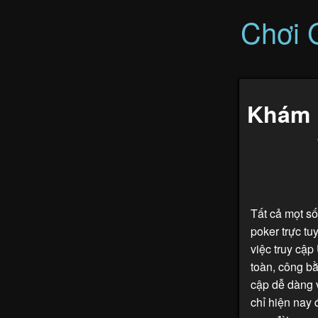
Chơi 
Khám 
Tất cả mọt số
poker trực t
việc truy cậ
toàn, công bằ
cập dễ dàng v
chỉ hiện nay 