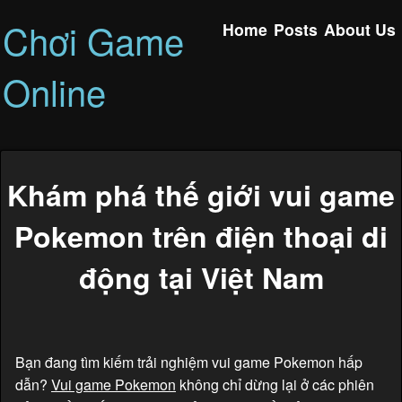
Chơi Game
Home
Posts
About Us
Online
Khám phá thế giới vui game
Pokemon trên điện thoại di
động tại Việt Nam
Bạn đang tìm kiếm trải nghiệm vui game Pokemon hấp
dẫn?
Vui game Pokemon
không chỉ dừng lại ở các phiên