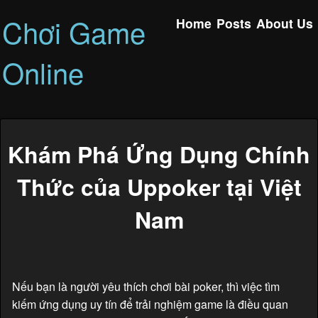
Chơi Game
Home
Posts
About Us
Online
Khám Phá Ứng Dụng Chính
Thức của Uppoker tại Việt
Nam
Nếu bạn là người yêu thích chơi bài poker, thì việc tìm
kiếm ứng dụng uy tín để trải nghiệm game là điều quan