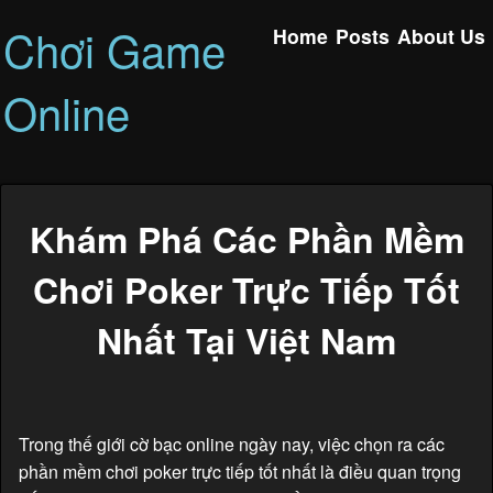
Chơi Game
Home
Posts
About Us
Online
Khám Phá Các Phần Mềm
Chơi Poker Trực Tiếp Tốt
Nhất Tại Việt Nam
Trong thế giới cờ bạc online ngày nay, việc chọn ra các
phần mềm chơi poker trực tiếp tốt nhất là điều quan trọng