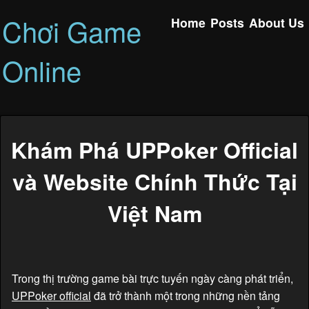
Chơi Game
Home
Posts
About Us
Online
Khám Phá UPPoker Official
và Website Chính Thức Tại
Việt Nam
Trong thị trường game bài trực tuyến ngày càng phát triển,
UPPoker official
đã trở thành một trong những nền tảng