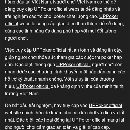
hàng đầu tại Việt Nam. Người chơi Việt Nam có thể dễ
dàng truy cập
UPPoker official
website để đăng nhập và
trải nghiệm các trò chơi poker chất lượng cao.
UPPoker
official
website cung cấp giao diện thân thiện, dễ sử dụng,
cùng các tính năng đa dạng phù hợp với mọi đối tượng
người chơi.
Việc truy cập
UPPoker official
rất an toàn và đáng tin cậy,
giúp người chơi thỏa sức tham gia các cuộc thi poker hấp
dẫn. Đặc biệt, thông qua
UPPoker official
, người chơi còn
nhận được các chương trình khuyến mãi hấp dẫn cùng các
hỗ trợ kỹ thuật nhanh chóng. Với sự uy tín của thương
hiệu,
UPPoker official
đã khẳng định vị thế của mình tại thị
trường Việt Nam.
Để bắt đầu trải nghiệm, hãy truy cập vào
UPPoker official
website chính thức để khám phá các trò chơi và dịch vụ tốt
nhất. Đặc biệt, các hoạt động tại
UPPoker official
mang lại
cho người chơi cảm giác an toàn và giải trí cao cấp.