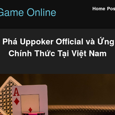
Game Online
Home
Pos
Phá Uppoker Official và Ứn
Chính Thức Tại Việt Nam