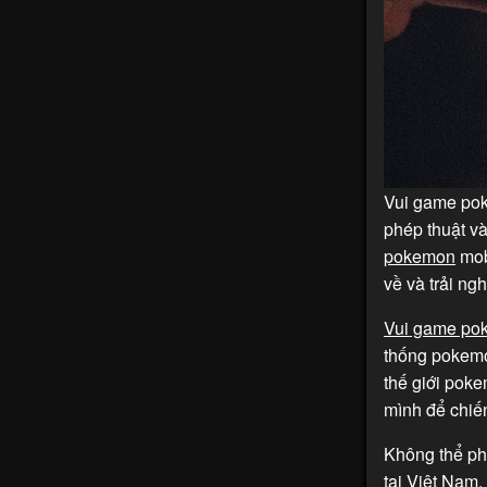
Vui game pok
phép thuật và
pokemon
mobi
về và trải ng
Vui game po
thống pokemo
thế giới pok
mình để chiến
Không thể p
tại Việt Nam,