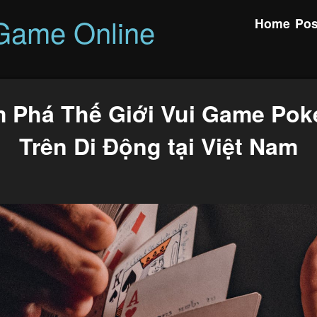
Game Online
Home
Pos
 Phá Thế Giới Vui Game Po
Trên Di Động tại Việt Nam