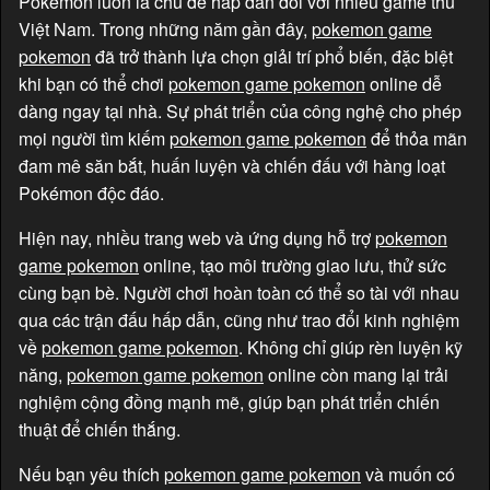
Pokémon luôn là chủ đề hấp dẫn đối với nhiều game thủ
Việt Nam. Trong những năm gần đây,
pokemon game
pokemon
đã trở thành lựa chọn giải trí phổ biến, đặc biệt
khi bạn có thể chơi
pokemon game pokemon
online dễ
dàng ngay tại nhà. Sự phát triển của công nghệ cho phép
mọi người tìm kiếm
pokemon game pokemon
để thỏa mãn
đam mê săn bắt, huấn luyện và chiến đấu với hàng loạt
Pokémon độc đáo.
Hiện nay, nhiều trang web và ứng dụng hỗ trợ
pokemon
game pokemon
online, tạo môi trường giao lưu, thử sức
cùng bạn bè. Người chơi hoàn toàn có thể so tài với nhau
qua các trận đấu hấp dẫn, cũng như trao đổi kinh nghiệm
về
pokemon game pokemon
. Không chỉ giúp rèn luyện kỹ
năng,
pokemon game pokemon
online còn mang lại trải
nghiệm cộng đồng mạnh mẽ, giúp bạn phát triển chiến
thuật để chiến thắng.
Nếu bạn yêu thích
pokemon game pokemon
và muốn có