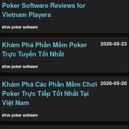
Poker Software Reviews for
Vietnam Players
#live poker software
Khám Phá Phần Mềm Poker
2026-05-23
Trực Tuyến Tốt Nhất
#live poker software
Khám Phá Các Phần Mềm Chơi
2026-05-20
Poker Trực Tiếp Tốt Nhất Tại
Việt Nam
#live poker software