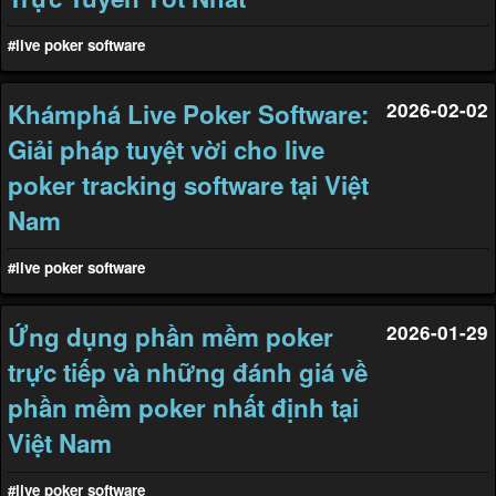
#live poker software
Khámphá Live Poker Software:
2026-02-02
Giải pháp tuyệt vời cho live
poker tracking software tại Việt
Nam
#live poker software
Ứng dụng phần mềm poker
2026-01-29
trực tiếp và những đánh giá về
phần mềm poker nhất định tại
Việt Nam
#live poker software