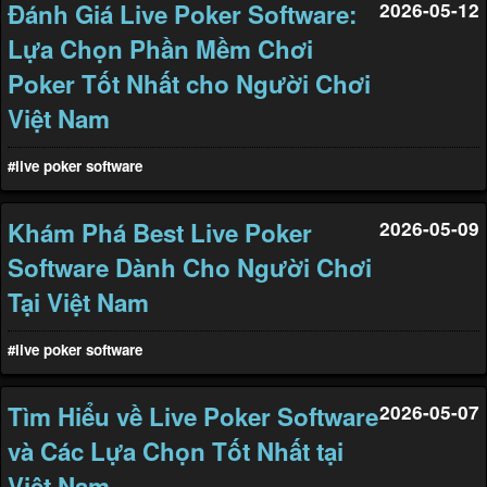
Đánh Giá Live Poker Software:
2026-05-12
Lựa Chọn Phần Mềm Chơi
Poker Tốt Nhất cho Người Chơi
Việt Nam
#live poker software
Khám Phá Best Live Poker
2026-05-09
Software Dành Cho Người Chơi
Tại Việt Nam
#live poker software
Tìm Hiểu về Live Poker Software
2026-05-07
và Các Lựa Chọn Tốt Nhất tại
Việt Nam