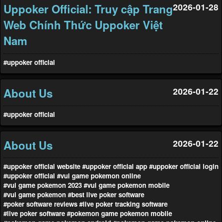
Uppoker Official: Truy cập Trang
2026-01-28
Web Chính Thức Uppoker Việt
Nam
#uppoker official
About Us
2026-01-22
#uppoker official
About Us
2026-01-22
#uppoker official website
#uppoker official app
#uppoker official login
#uppoker official
#vui game pokemon online
#vui game pokemon 2023
#vui game pokemon mobile
#vui game pokemon
#best live poker software
#poker software reviews
#live poker tracking software
#live poker software
#pokemon game pokemon mobile