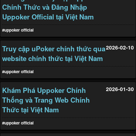
Chính Thức và Đăng Nhập
Uppoker Official tại Việt Nam
#uppoker official
Truy cập uPoker chính thức qua
2026-02-10
website chính thức tại Việt Nam
#uppoker official
Khám Phá Uppoker Chính
2026-01-30
Thống và Trang Web Chính
Thức tại Việt Nam
#uppoker official