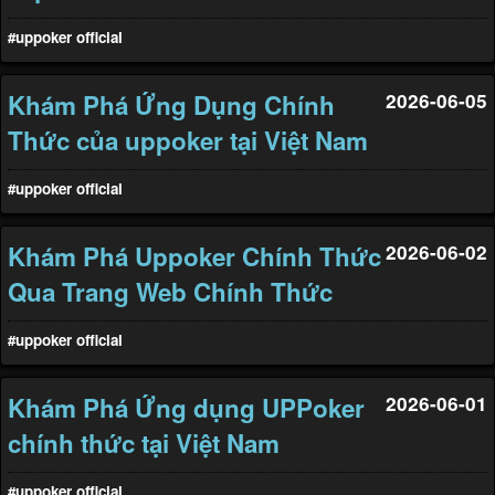
#uppoker official
Khám Phá Ứng Dụng Chính
2026-06-05
Thức của uppoker tại Việt Nam
#uppoker official
Khám Phá Uppoker Chính Thức
2026-06-02
Qua Trang Web Chính Thức
#uppoker official
Khám Phá Ứng dụng UPPoker
2026-06-01
chính thức tại Việt Nam
#uppoker official