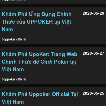
Khám Phá Ứng Dụng Chính
2026-05-29
Thức của UPPOKER tại Việt
Nam
#uppoker official
Khám Phá UpoKer: Trang Web
2026-05-27
Chính Thức để Chơi Poker tại
Việt Nam
#uppoker official
Khám Phá Uppoker Official Tại
2026-05-25
Việt Nam