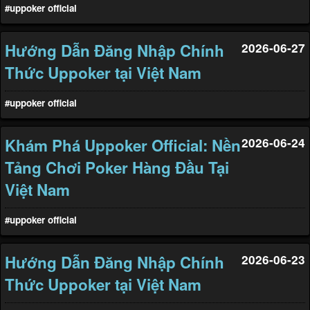
#uppoker official
Hướng Dẫn Đăng Nhập Chính
2026-06-27
Thức Uppoker tại Việt Nam
#uppoker official
Khám Phá Uppoker Official: Nền
2026-06-24
Tảng Chơi Poker Hàng Đầu Tại
Việt Nam
#uppoker official
Hướng Dẫn Đăng Nhập Chính
2026-06-23
Thức Uppoker tại Việt Nam