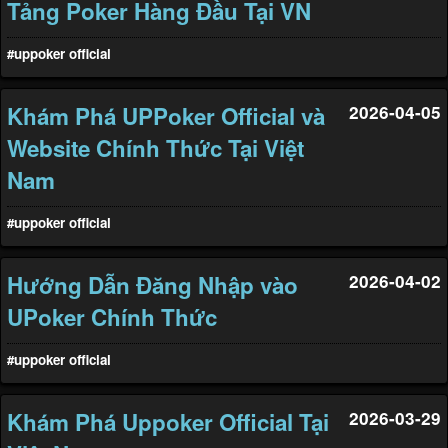
Tảng Poker Hàng Đầu Tại VN
#uppoker official
Khám Phá UPPoker Official và
2026-04-05
Website Chính Thức Tại Việt
Nam
#uppoker official
Hướng Dẫn Đăng Nhập vào
2026-04-02
UPoker Chính Thức
#uppoker official
Khám Phá Uppoker Official Tại
2026-03-29