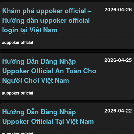
Khám phá uppoker official –
2026-04-26
Hướng dẫn uppoker official
login tại Việt Nam
#uppoker official
Hướng Dẫn Đăng Nhập
2026-04-25
Uppoker Official An Toàn Cho
Người Chơi Việt Nam
#uppoker official
Hướng Dẫn Đăng Nhập
2026-04-22
Uppoker Official Tại Việt Nam
#uppoker official