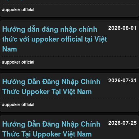
#uppoker official
Hướng dẫn đăng nhập chính
2026-08-01
thức với uppoker official tại Việt
Nam
#uppoker official
Hướng Dẫn Đăng Nhập Chính
2026-07-31
Thức Uppoker Tại Việt Nam
#uppoker official
Hướng Dẫn Đăng Nhập Chính
2026-07-25
Thức Tại Uppoker Việt Nam